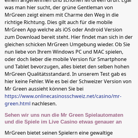
einem angenehmen und schönen MrGreen Grün. Egal
was man hier sucht, der grüne Gentleman von
MrGreen zeigt einem mit Charme den Weg in die
richtige Richtung. Dies gilt auch für die mobile
MrGreen App welche als iOS oder Android Version
zum Download bereit steht. Hier findet man sich in der
gleichen schicken MrGreen Umgebung wieder. Ob Sie
nun liebe von Ihrem Windows PC und MAC spielen,
oder doch lieber die mobile Version für Smartphone
und Tablet bevorzugen, alles bietet den selben hohen
MrGreen Qualitätsstandard. In unserem Test gab es
hier keine Fehler. Wie es bei der Schweizer Version von
Mr Green aussieht können Sie bei
https://www.onlinecasinosschweiz.net/casino/mr-
green.html
nachlesen.
Sehen wir uns nun die Mr Green Spielautomaten
und die Spiele im Live Casino etwas genauer an
MrGreen bietet seinen Spielern eine gewaltige