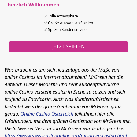
herzlich Willkommen
✅ Tolle Atmosphäre
✅ Große Auswahl an Spielen
✅ Spitzen Kundenservice
JETZT SPIELEN
Was braucht es um sich heutzutage aus der Maße von
online Casinos im Internet abzuheben? MrGreen hat die
Antwort. Dieses Moderne und sehr Kundenfreundliche
online Casino versteht es sich in Szene zu setzen und sich
laufend zu Entwickeln. Auch was Kundenzufriedenheit
bedeutet weis der grüne Gentleman von MrGreen ganz
genau.
Online Casino Österreich
teilt Ihnen hier alle
Erfahrungen, mit dem grünen Gentleman von MrGreen mit.
Die Schweizer Version von Mr Green wurde übrigens hier
https://www.swisscasinoonline.org/mr-green-casino.html