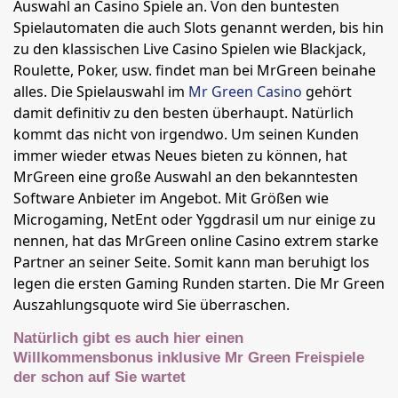
Auswahl an Casino Spiele an. Von den buntesten
Spielautomaten die auch Slots genannt werden, bis hin
zu den klassischen Live Casino Spielen wie Blackjack,
Roulette, Poker, usw. findet man bei MrGreen beinahe
alles. Die Spielauswahl im
Mr Green Casino
gehört
damit definitiv zu den besten überhaupt. Natürlich
kommt das nicht von irgendwo. Um seinen Kunden
immer wieder etwas Neues bieten zu können, hat
MrGreen eine große Auswahl an den bekanntesten
Software Anbieter im Angebot. Mit Größen wie
Microgaming, NetEnt oder Yggdrasil um nur einige zu
nennen, hat das MrGreen online Casino extrem starke
Partner an seiner Seite. Somit kann man beruhigt los
legen die ersten Gaming Runden starten. Die Mr Green
Auszahlungsquote wird Sie überraschen.
Natürlich gibt es auch hier einen
Willkommensbonus inklusive Mr Green Freispiele
der schon auf Sie wartet