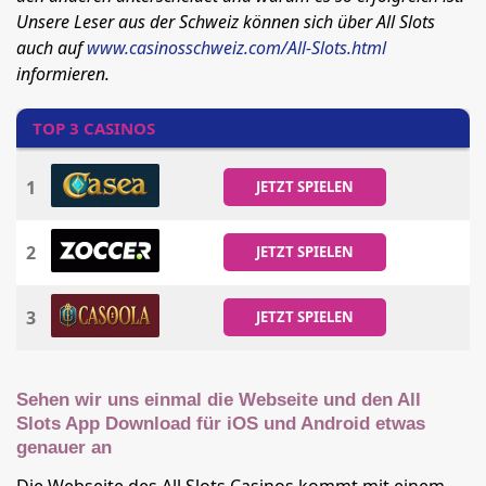
Unsere Leser aus der Schweiz können sich über All Slots
auch auf
www.casinosschweiz.com/All-Slots.html
informieren.
TOP 3 CASINOS
1
JETZT SPIELEN
2
JETZT SPIELEN
3
JETZT SPIELEN
Sehen wir uns einmal die Webseite und den All
Slots App Download für iOS und Android etwas
genauer an