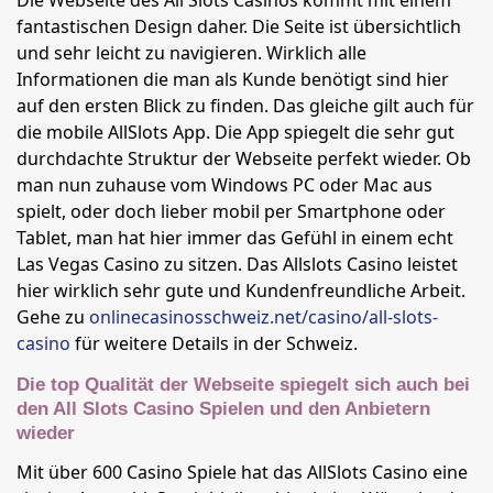
Die Webseite des All Slots Casinos kommt mit einem
fantastischen Design daher. Die Seite ist übersichtlich
und sehr leicht zu navigieren. Wirklich alle
Informationen die man als Kunde benötigt sind hier
auf den ersten Blick zu finden. Das gleiche gilt auch für
die mobile AllSlots App. Die App spiegelt die sehr gut
durchdachte Struktur der Webseite perfekt wieder. Ob
man nun zuhause vom Windows PC oder Mac aus
spielt, oder doch lieber mobil per Smartphone oder
Tablet, man hat hier immer das Gefühl in einem echt
Las Vegas Casino zu sitzen. Das Allslots Casino leistet
hier wirklich sehr gute und Kundenfreundliche Arbeit.
Gehe zu
onlinecasinosschweiz.net/casino/all-slots-
casino
für weitere Details in der Schweiz.
Die top Qualität der Webseite spiegelt sich auch bei
den All Slots Casino Spielen und den Anbietern
wieder
Mit über 600 Casino Spiele hat das AllSlots Casino eine