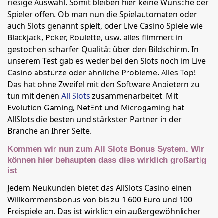
riesige Auswahl. Somit bleiben hier keine Wünsche der
Spieler offen. Ob man nun die Spielautomaten oder
auch Slots genannt spielt, oder Live Casino Spiele wie
Blackjack, Poker, Roulette, usw. alles flimmert in
gestochen scharfer Qualität über den Bildschirm. In
unserem Test gab es weder bei den Slots noch im Live
Casino abstürze oder ähnliche Probleme. Alles Top!
Das hat ohne Zweifel mit den Software Anbietern zu
tun mit denen
All Slots
zusammenarbeitet. Mit
Evolution Gaming, NetEnt und Microgaming hat
AllSlots die besten und stärksten Partner in der
Branche an Ihrer Seite.
Kommen wir nun zum All Slots Bonus System. Wir
können hier behaupten dass dies wirklich großartig
ist
Jedem Neukunden bietet das AllSlots Casino einen
Willkommensbonus von bis zu 1.600 Euro und 100
Freispiele an. Das ist wirklich ein außergewöhnlicher